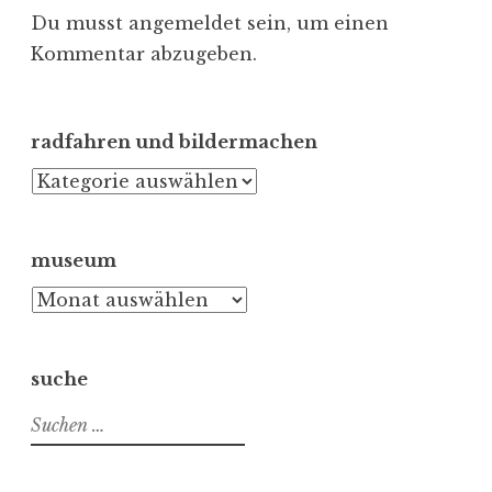
Du musst
angemeldet
sein, um einen
Kommentar abzugeben.
radfahren und bildermachen
radfahren
und
bildermachen
museum
museum
suche
Suchen
nach: