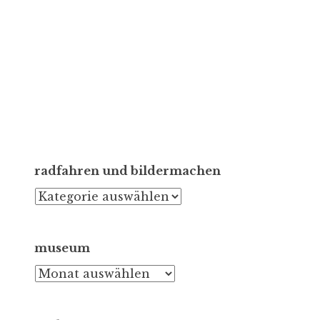
radfahren und bildermachen
radfahren
und
bildermachen
museum
museum