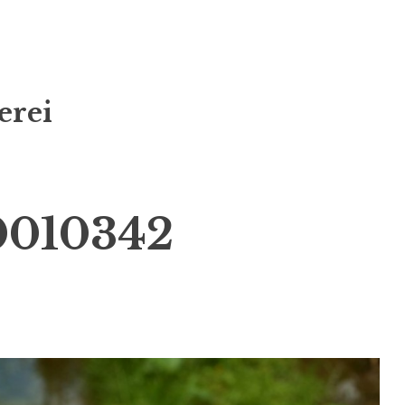
erei
0010342