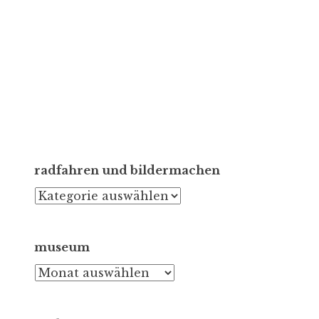
radfahren und bildermachen
radfahren
und
bildermachen
museum
museum